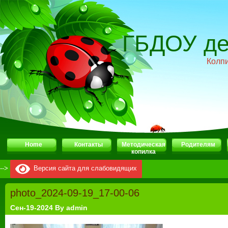
ГБДОУ де
Колп
Home
Контакты
Методическая
Родителям
копилка
-->
Версия сайта для слабовидящих
photo_2024-09-19_17-00-06
Сен-19-2024 By admin