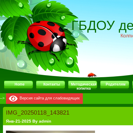
ГБДОУ де
Колп
Home
Контакты
Методическая
Родителям
копилка
-->
Версия сайта для слабовидящих
IMG_20250118_143821
Янв-21-2025 By admin