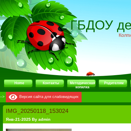
ГБДОУ де
Колп
Home
Контакты
Методическая
Родителям
копилка
-->
Версия сайта для слабовидящих
IMG_20250118_153024
Янв-21-2025 By admin