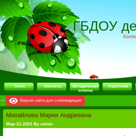
ГБДОУ де
Колп
Home
Контакты
Методическая
Родителям
копилка
-->
Версия сайта для слабовидящих
Михайлова Мария Андреевна
Мар-21-2021 By admin