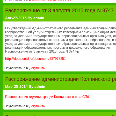
Распоряжение от 3 августа 2015 года N 3747-
Авг-27-2015 By admin
Об утверждении Административного регламента администрации райо
государственной услуги отдельным категориям семей, имеющим дете
уход за детьми в государственных образовательных организациях,
реализации образовательных программ дошкольного образования, и 
уход за детьми в государственных образовательных организациях,
реализации образовательных программ дошкольного образования
Распоряжение от 3 августа 2015 года N 3747-р
http://docs.cntd.ru/document/537978251
Опубликовано в:
Документы
Распоряжение администрации Колпинского р
Мар-25-2014 By admin
Распоряжение администрации Колпинского р-на СПб
dr
green
information
visit
website
best
buy
buy
web
african
Опубликовано в:
Документы
oz
coffee
about
website
air
web
anabolic
steroids
hosting
diet
green
pure
green
conditioning
hosting
steroids
online
company
coffee
coffee
USA
online
uk