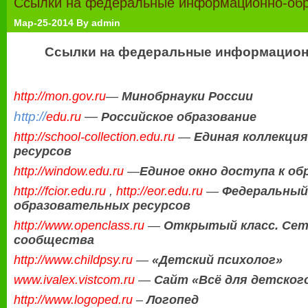
Ссылки на федеральные информационно-обр
bean
bean
safely
extract
extract
from
Мар-25-2014 By admin
and
us!
chlorogenic
Ссылки на федеральные информацион
acid
side
effects
http://mon.gov.ru
—
Минобрнауки России
http://
—
edu.ru
Российское образование
http://school-collection.edu.ru
—
Единая коллекци
ресурсов
http://window.edu.ru
—
Единое окно доступа к о
http://fcior.edu.ru
,
http://eor.edu.ru
—
Федеральный
образовательных ресурсов
http://www.openclass.ru
—
Открытый класс. Сет
сообщества
http://www.childpsy.ru
—
«Детский психолог»
www.ivalex.vistcom.ru
—
Сайт «Всё для детского
http://www.logoped.ru
–
Логопед