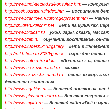
http://www.moi-detsad.ru/konsultac.htm
—
Консуль
http://doshvozrast.ru/index.htm
—
Воспитание дет
http://www.danilova.ru/storage/present.htm
—
Ранне
http://children.kulichki.net
–
дети на куличках, игр
http://www.bibicall.ru
–
уход, игры, сказки, масс
http://www.deti.ru
–
обучение, воспитание, он-ла
http://www.kudesniki.ru/gallery
–
дети в Интернете
http://rukh.hole.ru:8080/games
–
игры для детей
http://www.cofe.ru/read-ka
– «
Почитай-ка», детск
http://www.e-skazki.narod.ru
–
сказки
http://www.skazochki.narod.ru
–
детский мир: заг
детеныши животных
http://www.agakids.ru
—
детский поисковик, всё 
http://www.playroom.com.ru
—
детская «игровая к
http://www.myltik.ru
—
детский сайт «Всё о муль