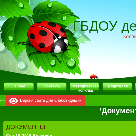
ГБДОУ де
Колп
Home
Контакты
Методическая
Родителям
копилка
-->
Версия сайта для слабовидящих
‘Докумен
ДОКУМЕНТЫ
Сен-16-2015 By admin