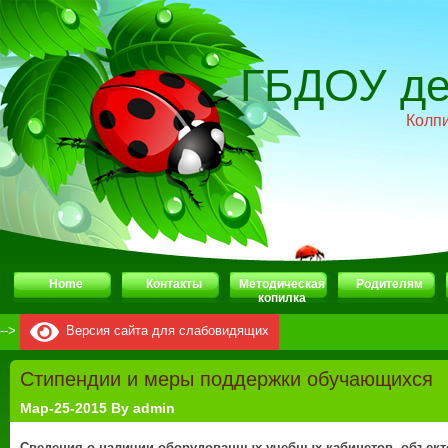
ГБДОУ де
Колп
Home
Контакты
Методическая
Родителям
копилка
-->
Версия сайта для слабовидящих
Стипендии и меры поддержки обучающихся
Мар-25-2015 By admin
Сведения о наличии оборудованных учебных кабинетов, объекто