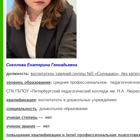
Соколова Екатерина Геннадьевна
должность:
воспитатель средней группы №5 «Солнышко», без катег
уровень образования
:
среднее профессиональное, педагогическое
СПб ГБПОУ «Петербургский педагогический колледж им. Н.А. Некрасо
квалификация
:
воспитатель в дошкольных учреждениях
специальность
: дошкольное образование
ученая степень
— нет
ученое звание
— нет
повышение квалификации и (или) профессиональная подготовк