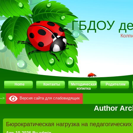
ГБДОУ де
Колп
Home
Контакты
Методическая
Родителям
копилка
-->
Версия сайта для слабовидящих
Author Arc
Бюрократическая нагрузка на педагогических
Апр-10-2026 By admin