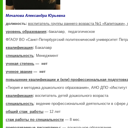
Мочалова Александра Юрьевна
должность:
воспитатель группы раннего возраста №1 «Капитошки», 
уровень образования
:
бакалавр, педагогическое
ФГАОУ ВО «Санкт-Петербургский политехнический университет Петра
квалификация
:
Бакалавр
специальность
: Менеджмент
ученая степень
— нет
ученое звание
— нет
повышение квалификации и (или) профессиональная подготовк
«Теория и методика дошкольного образования», АНО ДПО «Институт р
квалификация
:
воспитатель детей дошкольного возраста
специальность
: ведение профессиональной деятельности в сфере 
общий стаж работы
— 12 лет
стаж работы по специальности
— 8 мес.
преподаваемые дисциплины:
— дошкольное образование