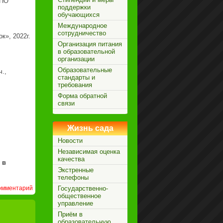
ДПО
поддержки
обучающихся
Международное
сотрудничество
», 2022г.
Организация питания
в образовательной
организации
Образовательные
.,
стандарты и
требования
Форма обратной
связи
Жизнь сада
Новости
Независимая оценка
качества
 в
Экстренные
телефоны
Государственно-
омментарий
общественное
управление
Приём в
образовательную