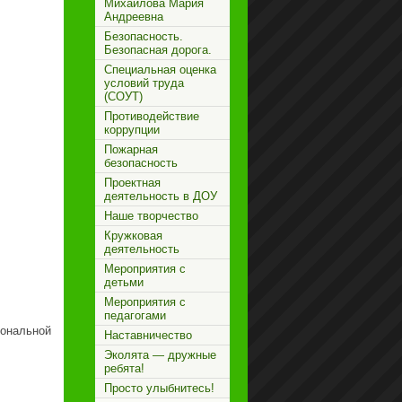
Михайлова Мария
Андреевна
Безопасность.
Безопасная дорога.
Специальная оценка
условий труда
(СОУТ)
Противодействие
коррупции
Пожарная
безопасность
Проектная
деятельность в ДОУ
Наше творчество
Кружковая
деятельность
Мероприятия с
детьми
Мероприятия с
педагогами
иональной
Наставничество
Эколята — дружные
ребята!
Просто улыбнитесь!