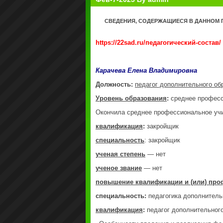
СВЕДЕНИЯ, СОДЕРЖАЩИЕСЯ В ДАННОМ 
https://22sad.ru/педагогический-состав/
Карачева Елена Владимировна
Должность:
педагог дополнительного об
Уровень образования
:
среднее профес
Окончила среднее профессиональное учи
квалификация
:
закройщик
специальность
: закройщик
ученая степень
— нет
ученое звание
— нет
повышение квалификации и (или) про
специальность:
педагогика дополнитель
квалификация
:
педагог дополнительного