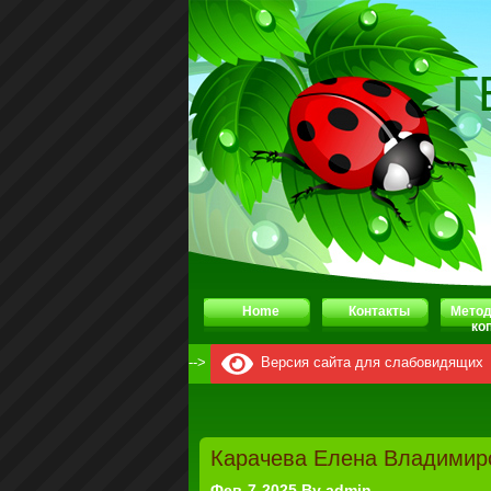
Г
Home
Контакты
Метод
ко
-->
Версия сайта для слабовидящих
Карачева Елена Владимир
Фев-7-2025 By admin