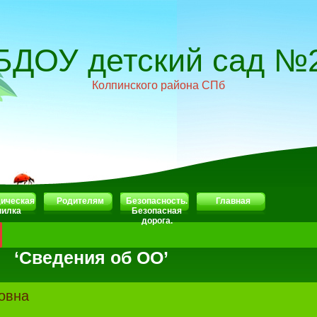
БДОУ детский сад №
Колпинского района СПб
ическая
Родителям
Безопасность.
Главная
пилка
Безопасная
дорога.
‘Сведения об ОО’
овна