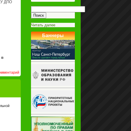
ГКУ ДПО
Найти:
:
Читать далее
Карачева
Елена
Баннеры
Владимировна
 в
омментарий
ЕЛЬНОЙ