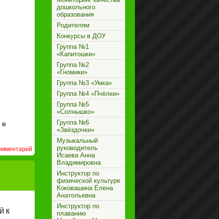
дошкольного
образования
Родителям
Конкурсы в ДОУ
Группа №1
«Капитошки»
Группа №2
«Гномики»
Группа №3 «Умка»
Группа №4 «Пчёлки»
Группа №5
«Солнышко»
Группа №6
 в
«Звёздочки»
Музыкальный
руководитель
омментарий
Исаева Анна
Владимировна
Инструктор по
физической культуре
Коковашина Елена
Анатольевна
Инструктор по
Й К
плаванию