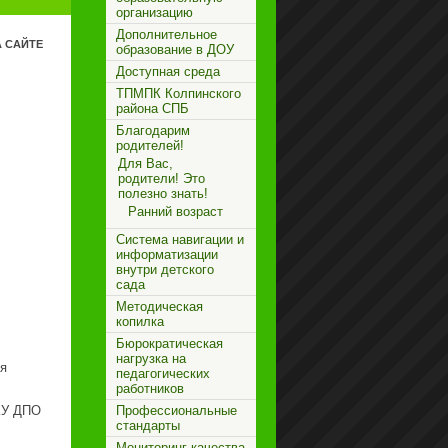
организацию
Дополнительное
 САЙТЕ
образование в ДОУ
Доступная среда
ТПМПК Колпинского
района СПБ
Благодарим
родителей!
Для Вас,
родители! Это
полезно знать!
Ранний возраст
Система навигации и
информатизации
внутри детского
сада
Методическая
копилка
Бюрократическая
нагрузка на
ия
педагогических
работников
Профессиональные
ГКУ ДПО
стандарты
Мониторинг качества