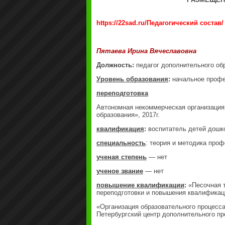
https://22sad.ru/Педагогический состав/
Пятаева Ирина Вячеславовна
Должность:
педагог дополнительного об
Уровень образования
:
начальное проф
переподготовка
Автономная некоммерческая организация
образования», 2017г.
квалификация
:
воспитатель детей дошк
специальность
: теория и методика про
ученая степень
— нет
ученое звание
— нет
повышение квалификации
:
«Песочная т
переподготовки и повышения квалификаци
«Организация образовательного процесса
Петербургский центр дополнительного пр