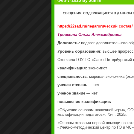
Фев-7-2025 By admin
СВЕДЕНИЯ, СОДЕРЖАЩИЕСЯ В ДАННОМ 
https://22sad.ru/педагогический состав/
Трошкина Ольга Александровна
Должность:
педагог дополнительного об
Уровень образования:
высшее професс
Окончила ГОУ ПО «Санкт-Петербургский 
квалификация:
экономист
специальность
: мировая экономика (эко
ученая степень
— нет
ученое звание
— нет
повышение квалификации:
«Обучение основам шашечной игры», ОО
квалификации педагогов», 72ч., 2025г.
«Основы оказания первой помощи по кате
«Учебно-методический центр по ГО и ЧС»,