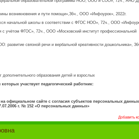
едеральной образовательной программы НОО, ООО и СОО», 72ч., АНО 
чины возникновения и пути помощи»,36ч., ООО «Инфоурок», 2022г.
ся начальной школы в соответствии с ФГОС НОО», 72ч., ООО «Инфоурок
и с учётом ФГОС», 72ч., ООО «Московский институт профессиональной
О: развитие связной речи и вербальной креативности дошкольника», 36ч
ог дополнительного образования детей и взрослых
 которых участвует педагогический работник:
на официальном сайте с согласия субъектов персональных данных
.07.2006 г. № 152 «О персональных данных»
Добавить к
ровна