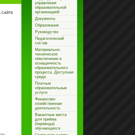
управления
образовательной
организацией
 САЙТЕ
Документы
Образование
Руководство
Педагогический
состав
Материально-
техническое
обеспечение и
оснащенность
образовательного
процесса. Доступная
среда
Платные
образовательные
услуги
Финансово-
хозяйственная
деятельность
Вакантные места
для приёма
(перевода)
обучающихся
Стипендии и меры